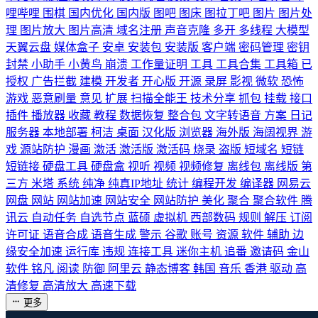
哩哔哩
围棋
国内优化
国内版
图吧
图床
图拉丁吧
图片
图片处
理
图片放大
图片高清
域名注册
声音克隆
多开
多线程
大模型
天翼云盘
媒体盒子
安卓
安装包
安装版
客户端
密码管理
密钥
封禁
小助手
小黄鸟
崩溃
工作量证明
工具
工具合集
工具箱
已
授权
广告拦截
建模
开发者
开心版
开源
录屏
影视
微软
恐怖
游戏
恶意刷量
意见
扩展
扫描全能王
技术分享
抓包
挂载
接口
插件
播放器
收藏
教程
数据恢复
整合包
文字转语音
方案
日记
服务器
本地部署
柯洁
桌面
汉化版
浏览器
海外版
海阔视界
游
戏
源站防护
漫画
激活
激活版
激活码
烧录
盗版
短域名
短链
短链接
硬盘工具
硬盘盒
视听
视频
视频修复
离线包
离线版
第
三方
米塔
系统
纯净
纯真IP地址
统计
编程开发
编译器
网易云
网盘
网站
网站加速
网站安全
网站防护
美化
聚合
聚合软件
腾
讯云
自动任务
自选节点
蓝硕
虚拟机
西部数码
规则
解压
订阅
许可证
语音合成
语音生成
警示
谷歌
账号
资源
软件
辅助
边
缘安全加速
运行库
违规
连接工具
迷你主机
追番
邀请码
金山
软件
铭凡
阅读
防御
阿里云
静态博客
韩国
音乐
香港
驱动
高
清修复
高清放大
高速下载
更多