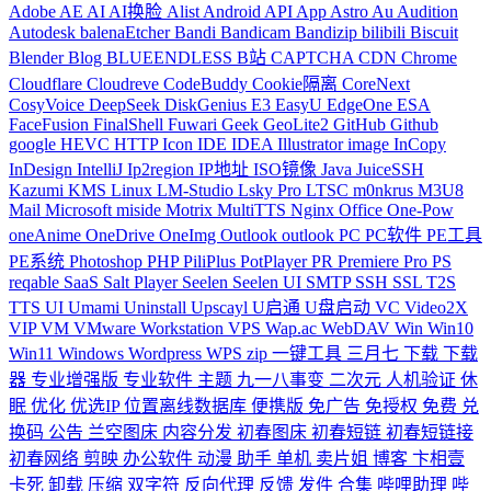
Adobe
AE
AI
AI换脸
Alist
Android
API
App
Astro
Au
Audition
Autodesk
balenaEtcher
Bandi
Bandicam
Bandizip
bilibili
Biscuit
Blender
Blog
BLUEENDLESS
B站
CAPTCHA
CDN
Chrome
Cloudflare
Cloudreve
CodeBuddy
Cookie隔离
CoreNext
CosyVoice
DeepSeek
DiskGenius
E3
EasyU
EdgeOne
ESA
FaceFusion
FinalShell
Fuwari
Geek
GeoLite2
GitHub
Github
google
HEVC
HTTP
Icon
IDE
IDEA
Illustrator
image
InCopy
InDesign
IntelliJ
Ip2region
IP地址
ISO镜像
Java
JuiceSSH
Kazumi
KMS
Linux
LM-Studio
Lsky Pro
LTSC
m0nkrus
M3U8
Mail
Microsoft
miside
Motrix
MultiTTS
Nginx
Office
One-Pow
oneAnime
OneDrive
OneImg
Outlook
outlook
PC
PC软件
PE工具
PE系统
Photoshop
PHP
PiliPlus
PotPlayer
PR
Premiere
Pro
PS
reqable
SaaS
Salt Player
Seelen
Seelen UI
SMTP
SSH
SSL
T2S
TTS
UI
Umami
Uninstall
Upscayl
U启通
U盘启动
VC
Video2X
VIP
VM
VMware Workstation
VPS
Wap.ac
WebDAV
Win
Win10
Win11
Windows
Wordpress
WPS
zip
一键工具
三月七
下载
下载
器
专业增强版
专业软件
主题
九一八事变
二次元
人机验证
休
眠
优化
优选IP
位置离线数据库
便携版
免广告
免授权
免费
兑
换码
公告
兰空图床
内容分发
初春图床
初春短链
初春短链接
初春网络
剪映
办公软件
动漫
助手
单机
卖片姐
博客
卞相壹
卡死
卸载
压缩
双字符
反向代理
反馈
发件
合集
哔哩助理
哔