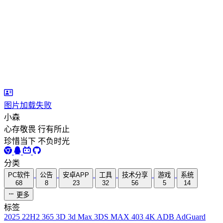
图片加载失败
小森
心存敬畏 行有所止
珍惜当下 不负时光
分类
PC软件
公告
安卓APP
工具
技术分享
游戏
系统
68
8
23
32
56
5
14
更多
标签
2025
22H2
365
3D
3d Max
3DS MAX
403
4K
ADB
AdGuard