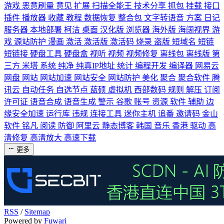
游戏
恶意刷量
意见
扩展
扫描全能王
技术分享
抓包
挂载
接口
插件
播放器
收藏
教程
数据恢复
整合包
文字转语音
方案
日记
服务器
本地部署
柯洁
桌面
汉化版
浏览器
海外版
海阔视界
游
戏
源站防护
漫画
激活
激活版
激活码
烧录
盗版
短域名
短链
短链接
硬盘工具
硬盘盒
视听
视频
视频修复
离线包
离线版
第
三方
米塔
系统
纯净
纯真IP地址
统计
编程开发
编译器
网易云
网盘
网站
网站加速
网站安全
网站防护
美化
聚合
聚合软件
腾
讯云
自动任务
自选节点
蓝硕
虚拟机
西部数码
规则
解压
订阅
许可证
语音合成
语音生成
警示
谷歌
账号
资源
软件
辅助
边
缘安全加速
运行库
违规
连接工具
迷你主机
追番
邀请码
金山
软件
铭凡
阅读
防御
阿里云
静态博客
韩国
音乐
香港
驱动
高
清修复
高清放大
高速下载
更多
RSS
/
Sitemap
Powered by
Fuwari