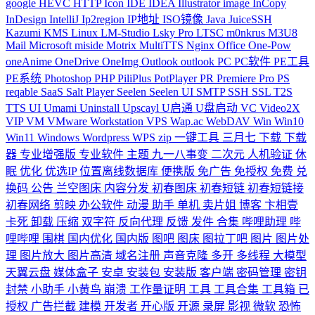
google
HEVC
HTTP
Icon
IDE
IDEA
Illustrator
image
InCopy
InDesign
IntelliJ
Ip2region
IP地址
ISO镜像
Java
JuiceSSH
Kazumi
KMS
Linux
LM-Studio
Lsky Pro
LTSC
m0nkrus
M3U8
Mail
Microsoft
miside
Motrix
MultiTTS
Nginx
Office
One-Pow
oneAnime
OneDrive
OneImg
Outlook
outlook
PC
PC软件
PE工具
PE系统
Photoshop
PHP
PiliPlus
PotPlayer
PR
Premiere
Pro
PS
reqable
SaaS
Salt Player
Seelen
Seelen UI
SMTP
SSH
SSL
T2S
TTS
UI
Umami
Uninstall
Upscayl
U启通
U盘启动
VC
Video2X
VIP
VM
VMware Workstation
VPS
Wap.ac
WebDAV
Win
Win10
Win11
Windows
Wordpress
WPS
zip
一键工具
三月七
下载
下载
器
专业增强版
专业软件
主题
九一八事变
二次元
人机验证
休
眠
优化
优选IP
位置离线数据库
便携版
免广告
免授权
免费
兑
换码
公告
兰空图床
内容分发
初春图床
初春短链
初春短链接
初春网络
剪映
办公软件
动漫
助手
单机
卖片姐
博客
卞相壹
卡死
卸载
压缩
双字符
反向代理
反馈
发件
合集
哔哩助理
哔
哩哔哩
围棋
国内优化
国内版
图吧
图床
图拉丁吧
图片
图片处
理
图片放大
图片高清
域名注册
声音克隆
多开
多线程
大模型
天翼云盘
媒体盒子
安卓
安装包
安装版
客户端
密码管理
密钥
封禁
小助手
小黄鸟
崩溃
工作量证明
工具
工具合集
工具箱
已
授权
广告拦截
建模
开发者
开心版
开源
录屏
影视
微软
恐怖