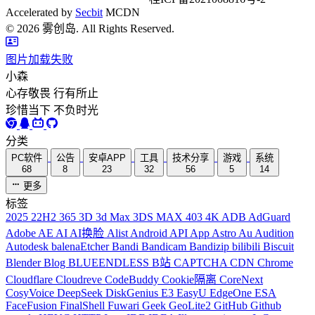
Accelerated by
Secbit
MCDN
©
2026
雾创岛. All Rights Reserved.
图片加载失败
小森
心存敬畏 行有所止
珍惜当下 不负时光
分类
PC软件
公告
安卓APP
工具
技术分享
游戏
系统
68
8
23
32
56
5
14
更多
标签
2025
22H2
365
3D
3d Max
3DS MAX
403
4K
ADB
AdGuard
Adobe
AE
AI
AI换脸
Alist
Android
API
App
Astro
Au
Audition
Autodesk
balenaEtcher
Bandi
Bandicam
Bandizip
bilibili
Biscuit
Blender
Blog
BLUEENDLESS
B站
CAPTCHA
CDN
Chrome
Cloudflare
Cloudreve
CodeBuddy
Cookie隔离
CoreNext
CosyVoice
DeepSeek
DiskGenius
E3
EasyU
EdgeOne
ESA
FaceFusion
FinalShell
Fuwari
Geek
GeoLite2
GitHub
Github