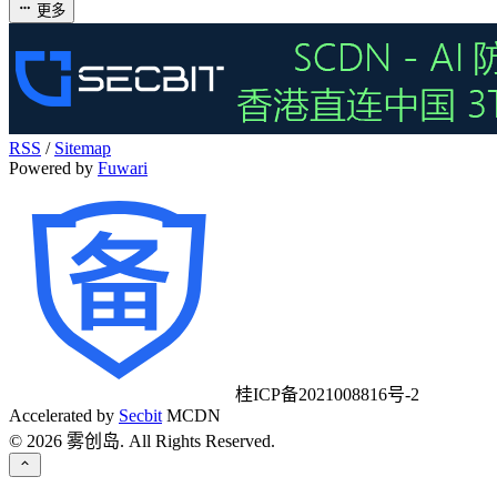
更多
RSS
/
Sitemap
Powered by
Fuwari
桂ICP备2021008816号-2
Accelerated by
Secbit
MCDN
©
2026
雾创岛. All Rights Reserved.