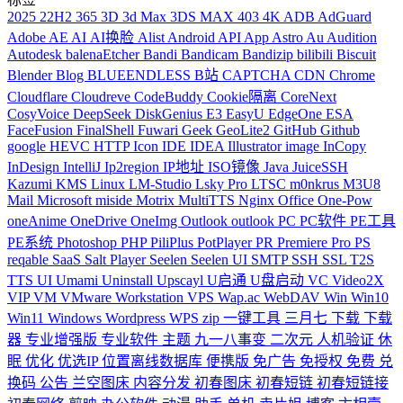
2025
22H2
365
3D
3d Max
3DS MAX
403
4K
ADB
AdGuard
Adobe
AE
AI
AI换脸
Alist
Android
API
App
Astro
Au
Audition
Autodesk
balenaEtcher
Bandi
Bandicam
Bandizip
bilibili
Biscuit
Blender
Blog
BLUEENDLESS
B站
CAPTCHA
CDN
Chrome
Cloudflare
Cloudreve
CodeBuddy
Cookie隔离
CoreNext
CosyVoice
DeepSeek
DiskGenius
E3
EasyU
EdgeOne
ESA
FaceFusion
FinalShell
Fuwari
Geek
GeoLite2
GitHub
Github
google
HEVC
HTTP
Icon
IDE
IDEA
Illustrator
image
InCopy
InDesign
IntelliJ
Ip2region
IP地址
ISO镜像
Java
JuiceSSH
Kazumi
KMS
Linux
LM-Studio
Lsky Pro
LTSC
m0nkrus
M3U8
Mail
Microsoft
miside
Motrix
MultiTTS
Nginx
Office
One-Pow
oneAnime
OneDrive
OneImg
Outlook
outlook
PC
PC软件
PE工具
PE系统
Photoshop
PHP
PiliPlus
PotPlayer
PR
Premiere
Pro
PS
reqable
SaaS
Salt Player
Seelen
Seelen UI
SMTP
SSH
SSL
T2S
TTS
UI
Umami
Uninstall
Upscayl
U启通
U盘启动
VC
Video2X
VIP
VM
VMware Workstation
VPS
Wap.ac
WebDAV
Win
Win10
Win11
Windows
Wordpress
WPS
zip
一键工具
三月七
下载
下载
器
专业增强版
专业软件
主题
九一八事变
二次元
人机验证
休
眠
优化
优选IP
位置离线数据库
便携版
免广告
免授权
免费
兑
换码
公告
兰空图床
内容分发
初春图床
初春短链
初春短链接