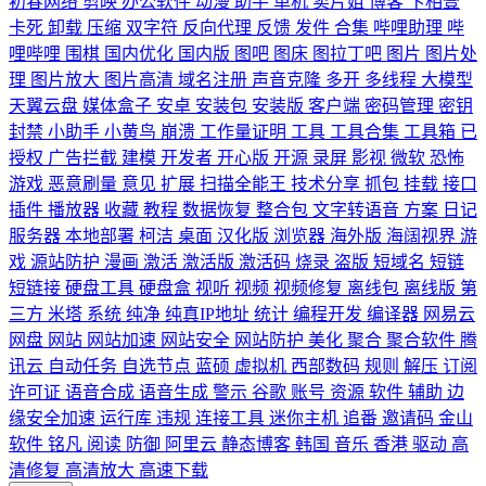
初春网络
剪映
办公软件
动漫
助手
单机
卖片姐
博客
卞相壹
卡死
卸载
压缩
双字符
反向代理
反馈
发件
合集
哔哩助理
哔
哩哔哩
围棋
国内优化
国内版
图吧
图床
图拉丁吧
图片
图片处
理
图片放大
图片高清
域名注册
声音克隆
多开
多线程
大模型
天翼云盘
媒体盒子
安卓
安装包
安装版
客户端
密码管理
密钥
封禁
小助手
小黄鸟
崩溃
工作量证明
工具
工具合集
工具箱
已
授权
广告拦截
建模
开发者
开心版
开源
录屏
影视
微软
恐怖
游戏
恶意刷量
意见
扩展
扫描全能王
技术分享
抓包
挂载
接口
插件
播放器
收藏
教程
数据恢复
整合包
文字转语音
方案
日记
服务器
本地部署
柯洁
桌面
汉化版
浏览器
海外版
海阔视界
游
戏
源站防护
漫画
激活
激活版
激活码
烧录
盗版
短域名
短链
短链接
硬盘工具
硬盘盒
视听
视频
视频修复
离线包
离线版
第
三方
米塔
系统
纯净
纯真IP地址
统计
编程开发
编译器
网易云
网盘
网站
网站加速
网站安全
网站防护
美化
聚合
聚合软件
腾
讯云
自动任务
自选节点
蓝硕
虚拟机
西部数码
规则
解压
订阅
许可证
语音合成
语音生成
警示
谷歌
账号
资源
软件
辅助
边
缘安全加速
运行库
违规
连接工具
迷你主机
追番
邀请码
金山
软件
铭凡
阅读
防御
阿里云
静态博客
韩国
音乐
香港
驱动
高
清修复
高清放大
高速下载