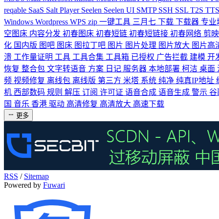
reqable
SaaS
Salt Player
Seelen
Seelen UI
SMTP
SSH
SSL
T2S
TT
Windows
Wordpress
WPS
zip
一键工具
三月七
下载
下载器
专业
空图床
内容分发
初春图床
初春短链
初春短链接
初春网络
剪
化
国内版
图吧
图床
图拉丁吧
图片
图片处理
图片放大
图片高
溃
工作量证明
工具
工具合集
工具箱
已授权
广告拦截
建模
开
恢复
整合包
文字转语音
方案
日记
服务器
本地部署
柯洁
桌面
频
视频修复
离线包
离线版
第三方
米塔
系统
纯净
纯真IP地址
机
西部数码
规则
解压
订阅
许可证
语音合成
语音生成
警示
谷
国
音乐
香港
驱动
高清修复
高清放大
高速下载
更多
RSS
/
Sitemap
Powered by
Fuwari