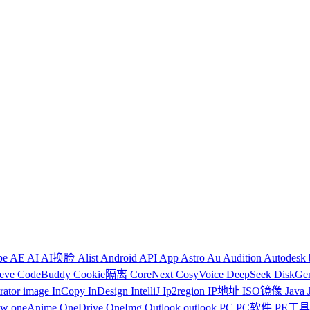
be
AE
AI
AI换脸
Alist
Android
API
App
Astro
Au
Audition
Autodesk
reve
CodeBuddy
Cookie隔离
CoreNext
CosyVoice
DeepSeek
DiskGe
trator
image
InCopy
InDesign
IntelliJ
Ip2region
IP地址
ISO镜像
Java
ow
oneAnime
OneDrive
OneImg
Outlook
outlook
PC
PC软件
PE工