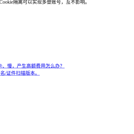
浏览器，Cookie隔离可以实现多登账号，互不影响。
卡、慢，产生高额费用怎么办？
描/签名/证件扫描版本。