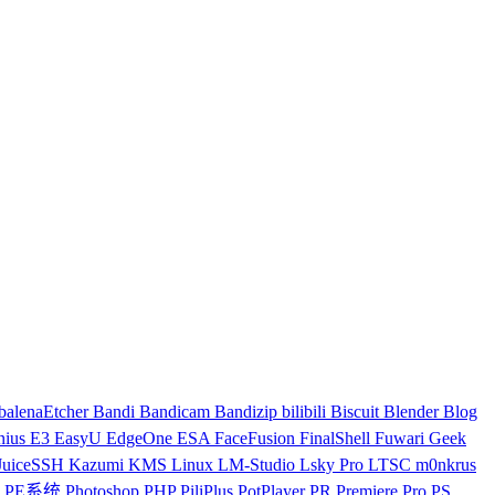
balenaEtcher
Bandi
Bandicam
Bandizip
bilibili
Biscuit
Blender
Blog
nius
E3
EasyU
EdgeOne
ESA
FaceFusion
FinalShell
Fuwari
Geek
JuiceSSH
Kazumi
KMS
Linux
LM-Studio
Lsky Pro
LTSC
m0nkrus
具
PE系统
Photoshop
PHP
PiliPlus
PotPlayer
PR
Premiere
Pro
PS