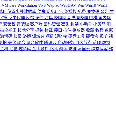
M
VMware Workstation
VPS
Wap.ac
WebDAV
Win
Win10
Win11
选IP
位置离线数据库
便携版
免广告
免授权
免费
兑换码
公告
兰
字符
反向代理
反馈
发件
合集
哔哩助理
哔哩哔哩
围棋
国内优
卓
安装包
安装版
客户端
密码管理
密钥
封禁
小助手
小黄鸟
崩
扫描全能王
技术分享
抓包
挂载
接口
插件
播放器
收藏
教程
数据
激活码
烧录
盗版
短域名
短链
短链接
硬盘工具
硬盘盒
视听
视
防护
美化
聚合
聚合软件
腾讯云
自动任务
自选节点
蓝硕
虚拟
你主机
追番
邀请码
金山软件
铭凡
阅读
防御
阿里云
静态博客
韩