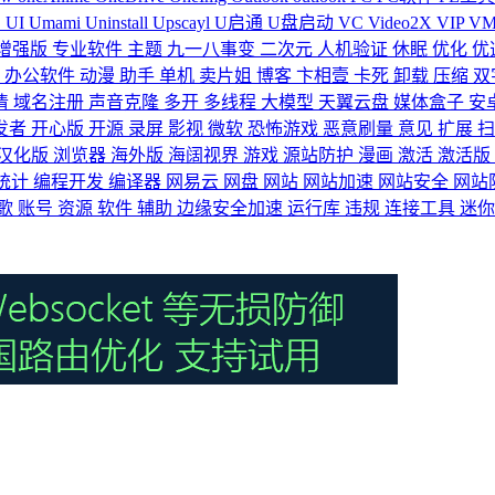
S
UI
Umami
Uninstall
Upscayl
U启通
U盘启动
VC
Video2X
VIP
V
增强版
专业软件
主题
九一八事变
二次元
人机验证
休眠
优化
优
映
办公软件
动漫
助手
单机
卖片姐
博客
卞相壹
卡死
卸载
压缩
双
清
域名注册
声音克隆
多开
多线程
大模型
天翼云盘
媒体盒子
安
发者
开心版
开源
录屏
影视
微软
恐怖游戏
恶意刷量
意见
扩展
汉化版
浏览器
海外版
海阔视界
游戏
源站防护
漫画
激活
激活版
统计
编程开发
编译器
网易云
网盘
网站
网站加速
网站安全
网站
歌
账号
资源
软件
辅助
边缘安全加速
运行库
违规
连接工具
迷