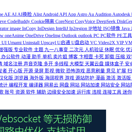
be
AE
AI
AI换脸
Alist
Android
API
App
Astro
Au
Audition
Autodesk
reve
CodeBuddy
Cookie隔离
CoreNext
CosyVoice
DeepSeek
DiskGe
trator
image
InCopy
InDesign
IntelliJ
Ip2region
IP地址
ISO镜像
Java
ow
oneAnime
OneDrive
OneImg
Outlook
outlook
PC
PC软件
PE工
S
UI
Umami
Uninstall
Upscayl
U启通
U盘启动
VC
Video2X
VIP
V
增强版
专业软件
主题
九一八事变
二次元
人机验证
休眠
优化
优
映
办公软件
动漫
助手
单机
卖片姐
博客
卞相壹
卡死
卸载
压缩
双
清
域名注册
声音克隆
多开
多线程
大模型
天翼云盘
媒体盒子
安
发者
开心版
开源
录屏
影视
微软
恐怖游戏
恶意刷量
意见
扩展
汉化版
浏览器
海外版
海阔视界
游戏
源站防护
漫画
激活
激活版
统计
编程开发
编译器
网易云
网盘
网站
网站加速
网站安全
网站
歌
账号
资源
软件
辅助
边缘安全加速
运行库
违规
连接工具
迷