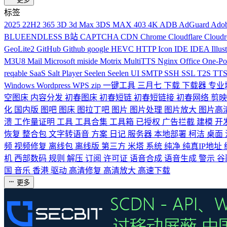
标签
2025
22H2
365
3D
3d Max
3DS MAX
403
4K
ADB
AdGuard
Ado
BLUEENDLESS
B站
CAPTCHA
CDN
Chrome
Cloudflare
Cloud
GeoLite2
GitHub
Github
google
HEVC
HTTP
Icon
IDE
IDEA
Illus
M3U8
Mail
Microsoft
miside
Motrix
MultiTTS
Nginx
Office
One-P
reqable
SaaS
Salt Player
Seelen
Seelen UI
SMTP
SSH
SSL
T2S
TT
Windows
Wordpress
WPS
zip
一键工具
三月七
下载
下载器
专业
空图床
内容分发
初春图床
初春短链
初春短链接
初春网络
剪
化
国内版
图吧
图床
图拉丁吧
图片
图片处理
图片放大
图片高
溃
工作量证明
工具
工具合集
工具箱
已授权
广告拦截
建模
开
恢复
整合包
文字转语音
方案
日记
服务器
本地部署
柯洁
桌面
频
视频修复
离线包
离线版
第三方
米塔
系统
纯净
纯真IP地址
机
西部数码
规则
解压
订阅
许可证
语音合成
语音生成
警示
谷
国
音乐
香港
驱动
高清修复
高清放大
高速下载
更多