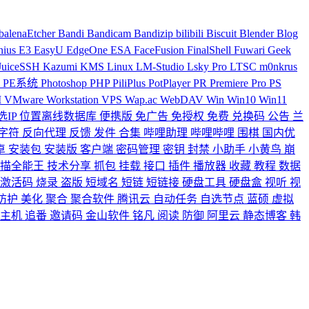
balenaEtcher
Bandi
Bandicam
Bandizip
bilibili
Biscuit
Blender
Blog
nius
E3
EasyU
EdgeOne
ESA
FaceFusion
FinalShell
Fuwari
Geek
JuiceSSH
Kazumi
KMS
Linux
LM-Studio
Lsky Pro
LTSC
m0nkrus
具
PE系统
Photoshop
PHP
PiliPlus
PotPlayer
PR
Premiere
Pro
PS
M
VMware Workstation
VPS
Wap.ac
WebDAV
Win
Win10
Win11
选IP
位置离线数据库
便携版
免广告
免授权
免费
兑换码
公告
兰
字符
反向代理
反馈
发件
合集
哔哩助理
哔哩哔哩
围棋
国内优
卓
安装包
安装版
客户端
密码管理
密钥
封禁
小助手
小黄鸟
崩
扫描全能王
技术分享
抓包
挂载
接口
插件
播放器
收藏
教程
数据
激活码
烧录
盗版
短域名
短链
短链接
硬盘工具
硬盘盒
视听
视
防护
美化
聚合
聚合软件
腾讯云
自动任务
自选节点
蓝硕
虚拟
你主机
追番
邀请码
金山软件
铭凡
阅读
防御
阿里云
静态博客
韩