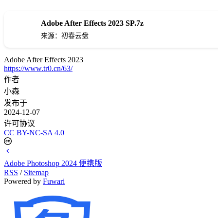
Adobe After Effects 2023 SP.7z
来源：初春云盘
Adobe After Effects 2023
https://www.tr0.cn/63/
作者
小森
发布于
2024-12-07
许可协议
CC BY-NC-SA 4.0
Adobe Photoshop 2024 便携版
RSS
/
Sitemap
Powered by
Fuwari