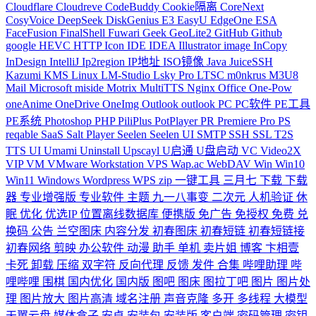
Cloudflare
Cloudreve
CodeBuddy
Cookie隔离
CoreNext
CosyVoice
DeepSeek
DiskGenius
E3
EasyU
EdgeOne
ESA
FaceFusion
FinalShell
Fuwari
Geek
GeoLite2
GitHub
Github
google
HEVC
HTTP
Icon
IDE
IDEA
Illustrator
image
InCopy
InDesign
IntelliJ
Ip2region
IP地址
ISO镜像
Java
JuiceSSH
Kazumi
KMS
Linux
LM-Studio
Lsky Pro
LTSC
m0nkrus
M3U8
Mail
Microsoft
miside
Motrix
MultiTTS
Nginx
Office
One-Pow
oneAnime
OneDrive
OneImg
Outlook
outlook
PC
PC软件
PE工具
PE系统
Photoshop
PHP
PiliPlus
PotPlayer
PR
Premiere
Pro
PS
reqable
SaaS
Salt Player
Seelen
Seelen UI
SMTP
SSH
SSL
T2S
TTS
UI
Umami
Uninstall
Upscayl
U启通
U盘启动
VC
Video2X
VIP
VM
VMware Workstation
VPS
Wap.ac
WebDAV
Win
Win10
Win11
Windows
Wordpress
WPS
zip
一键工具
三月七
下载
下载
器
专业增强版
专业软件
主题
九一八事变
二次元
人机验证
休
眠
优化
优选IP
位置离线数据库
便携版
免广告
免授权
免费
兑
换码
公告
兰空图床
内容分发
初春图床
初春短链
初春短链接
初春网络
剪映
办公软件
动漫
助手
单机
卖片姐
博客
卞相壹
卡死
卸载
压缩
双字符
反向代理
反馈
发件
合集
哔哩助理
哔
哩哔哩
围棋
国内优化
国内版
图吧
图床
图拉丁吧
图片
图片处
理
图片放大
图片高清
域名注册
声音克隆
多开
多线程
大模型
天翼云盘
媒体盒子
安卓
安装包
安装版
客户端
密码管理
密钥