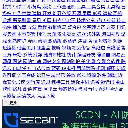
封禁
小助手
小黄鸟
崩溃
工作量证明
工具
工具合集
工具箱
已
授权
广告拦截
建模
开发者
开心版
开源
录屏
影视
微软
恐怖
游戏
恶意刷量
意见
扩展
扫描全能王
技术分享
抓包
挂载
接口
插件
播放器
收藏
教程
数据恢复
整合包
文字转语音
方案
日记
服务器
本地部署
柯洁
桌面
汉化版
浏览器
海外版
海阔视界
游
戏
源站防护
漫画
激活
激活版
激活码
烧录
盗版
短域名
短链
短链接
硬盘工具
硬盘盒
视听
视频
视频修复
离线包
离线版
第
三方
米塔
系统
纯净
纯真IP地址
统计
编程开发
编译器
网易云
网盘
网站
网站加速
网站安全
网站防护
美化
聚合
聚合软件
腾
讯云
自动任务
自选节点
蓝硕
虚拟机
西部数码
规则
解压
订阅
许可证
语音合成
语音生成
警示
谷歌
账号
资源
软件
辅助
边
缘安全加速
运行库
违规
连接工具
迷你主机
追番
邀请码
金山
软件
铭凡
阅读
防御
阿里云
静态博客
韩国
音乐
香港
驱动
高
清修复
高清放大
高速下载
更多