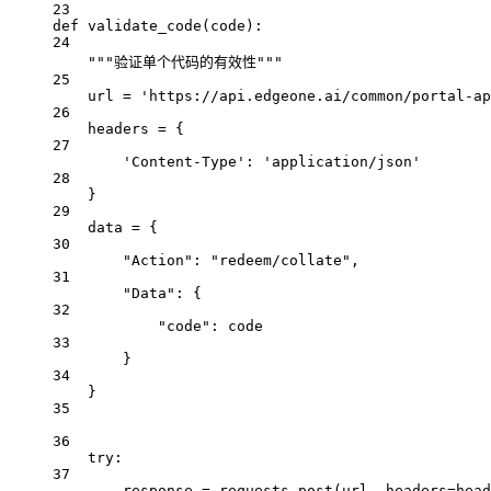
23
def
validate_code
(code):
24
"""验证单个代码的有效性"""
25
url 
=
'https://api.edgeone.ai/common/portal-ap
26
headers 
=
 {
27
'Content-Type'
: 
'application/json'
28
}
29
data 
=
 {
30
"Action"
: 
"redeem/collate"
,
31
"Data"
: {
32
"code"
: code
33
}
34
}
35
36
try
:
37
response 
=
 requests.post(url, 
headers
=
head