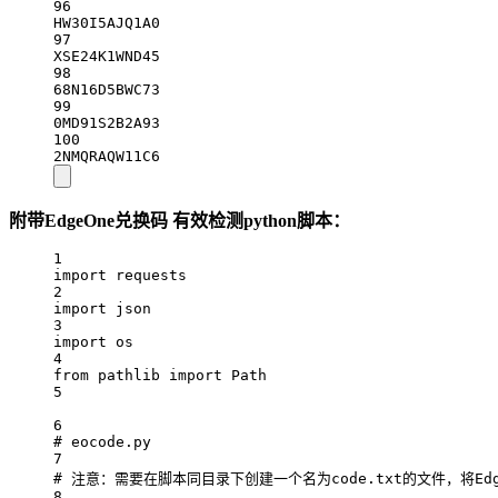
96
HW30I5AJQ1A0
97
XSE24K1WND45
98
68N16D5BWC73
99
0MD91S2B2A93
100
2NMQRAQW11C6
附带EdgeOne兑换码 有效检测python脚本：
1
import
 requests
2
import
 json
3
import
 os
4
from
 pathlib 
import
 Path
5
6
# eocode.py
7
# 注意：需要在脚本同目录下创建一个名为code.txt的文件，将Ed
8