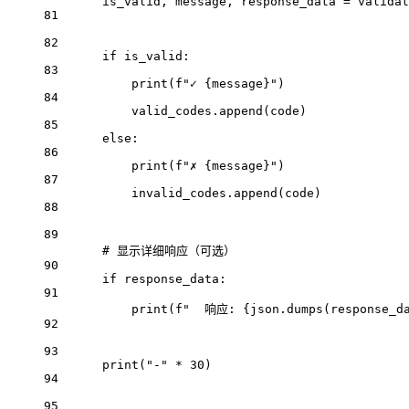
is_valid, message, response_data 
=
 validat
81
82
if
 is_valid:
83
print
(
f
"✓ 
{
message
}
"
)
84
valid_codes.append(code)
85
else
:
86
print
(
f
"✗ 
{
message
}
"
)
87
invalid_codes.append(code)
88
89
# 显示详细响应（可选）
90
if
 response_data:
91
print
(
f
"  响应: 
{
json.dumps(response_d
92
93
print
(
"-"
*
30
)
94
95