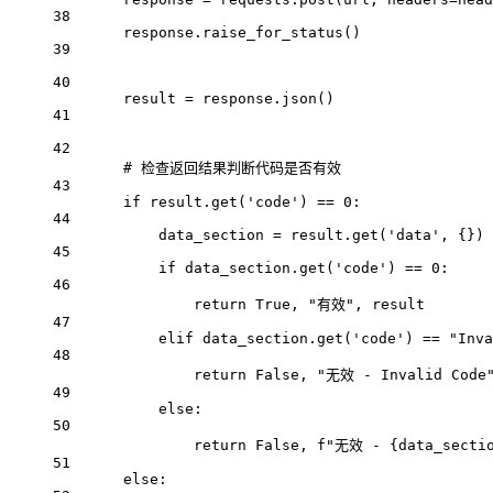
38
response.raise_for_status()
39
40
result 
=
 response.json()
41
42
# 检查返回结果判断代码是否有效
43
if
 result.get(
'code'
) 
==
0
:
44
data_section 
=
 result.get(
'data'
, {})
45
if
 data_section.get(
'code'
) 
==
0
:
46
return
True
, 
"有效"
, result
47
elif
 data_section.get(
'code'
) 
==
"Inva
48
return
False
, 
"无效 - Invalid Code
49
else
:
50
return
False
, 
f
"无效 - 
{
data_secti
51
else
: