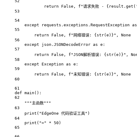
52
return
False
, 
f
"请求失败 - 
{
result.get(
53
54
except
 requests.exceptions.RequestException 
as
55
return
False
, 
f
"网络错误: 
{str
(e)
}
"
, 
None
56
except
 json.JSONDecodeError 
as
 e:
57
return
False
, 
f
"JSON解析错误: 
{str
(e)
}
"
, 
No
58
except
Exception
as
 e:
59
return
False
, 
f
"未知错误: 
{str
(e)
}
"
, 
None
60
61
def
main
():
62
"""主函数"""
63
print
(
"EdgeOne 代码验证工具"
)
64
print
(
"="
*
50
)
65
66