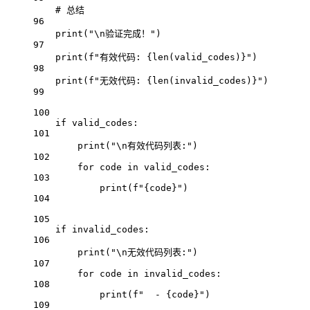
# 总结
96
print
(
"
\n
验证完成！"
)
97
print
(
f
"有效代码: 
{len
(valid_codes)
}
"
)
98
print
(
f
"无效代码: 
{len
(invalid_codes)
}
"
)
99
100
if
 valid_codes:
101
print
(
"
\n
有效代码列表:"
)
102
for
 code 
in
 valid_codes:
103
print
(
f
"
{
code
}
"
)
104
105
if
 invalid_codes:
106
print
(
"
\n
无效代码列表:"
)
107
for
 code 
in
 invalid_codes:
108
print
(
f
"  - 
{
code
}
"
)
109