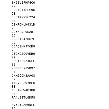
8H5SVIFHP4C0
22
3UUA9YTPFC96
23
QR6TKVVSC224
24
J8XROKLH931D
25
GJ5KLDP9KA81
26
9BCRT9A2O62E
27
G6AQ9HKJTCD9
28
QTOXQJQQVDB6
29
DPOTZ09ZX6FE
30
VOGJO5XTVD97
31
GNXGODK3AA03
32
YA0VBC29YBE6
33
N85TVOW4H3B0
34
RA4U2BTL6DF8
35
476SYCAR65FE
36