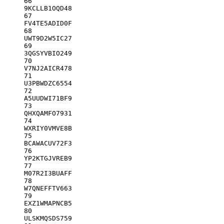
66
9KCLLB1OQD48
67
FV4TE5ADID0F
68
UWT9D2W5IC27
69
3QGSYVBIO249
70
V7NJ2AICR478
71
U3PBWDZC6554
72
A5UUDWI71BF9
73
QHXQAMFO7931
74
WXRIY0VMVE8B
75
BCAWACUV72F3
76
YP2KTGJVREB9
77
M07R2I3BUAFF
78
W7QNEFFTV663
79
EXZ1WMAPNCB5
80
ULSKMQSDS759