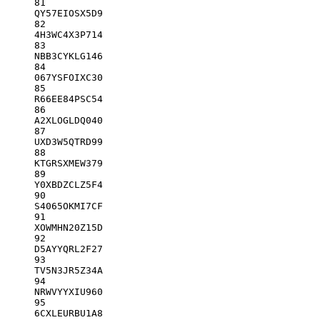
81
QY57EIOSX5D9
82
4H3WC4X3P714
83
NBB3CYKLG146
84
067YSFOIXC30
85
R66EE84PSC54
86
A2XLOGLDQ040
87
UXD3W5QTRD99
88
KTGRSXMEW379
89
Y0XBDZCLZ5F4
90
S4065OKMI7CF
91
XOWMHN20Z15D
92
D5AYYQRL2F27
93
TV5N3JR5Z34A
94
NRWVYYXIU960
95
6CXLEURBU1A8