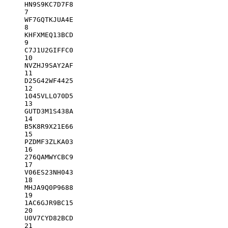
HN9S9KC7D7F8
7
WF7GQTKJUA4E
8
KHFXMEQ13BCD
9
C7J1U2GIFFC0
10
NVZHJ9SAY2AF
11
D25G42WF4425
12
1045VLLO70D5
13
GUTD3M1S438A
14
B5K8R9X21E66
15
PZDMF3ZLKA03
16
276QAMWYCBC9
17
V06ES23NH043
18
MHJA9Q0P9688
19
1AC6GJR9BC15
20
U0V7CYD82BCD
21