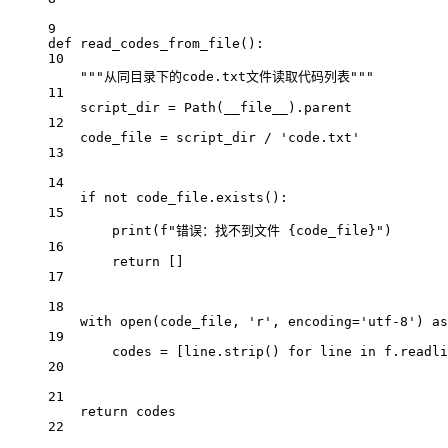
9
def
read_codes_from_file
():
10
"""从同目录下的code.txt文件读取代码列表"""
11
script_dir 
=
 Path(
__file__
).parent
12
code_file 
=
 script_dir 
/
'code.txt'
13
14
if
not
 code_file.exists():
15
print
(
f
"错误：找不到文件 
{
code_file
}
"
)
16
return
 []
17
18
with
open
(code_file, 
'r'
, 
encoding
=
'utf-8'
) 
as
19
codes 
=
 [line.strip() 
for
 line 
in
 f.readli
20
21
return
 codes
22