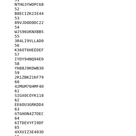
NTHG3YWOPC68
52
B8ECIZK2IE44
53
89VJD0D0DC22
54
WJS96UKNXBB5
55
3R4LI9VLLAD0
56
K36OT6HEEDEF
57
IYDY94NQ94E0
58
YH88J9KDWB30
59
2R1ZBKZ1KF79
60
42MGM76HMF40
61
SIGX0COYK118
62
EE6OU3GRKDD4
63
GTGHON4Z7DEC
64
6ITDEVYFI9DF
65
4XXUIZ3E403D