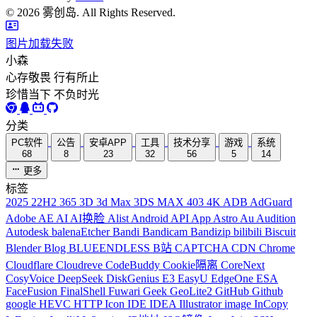
©
2026
雾创岛. All Rights Reserved.
图片加载失败
小森
心存敬畏 行有所止
珍惜当下 不负时光
分类
PC软件
公告
安卓APP
工具
技术分享
游戏
系统
68
8
23
32
56
5
14
更多
标签
2025
22H2
365
3D
3d Max
3DS MAX
403
4K
ADB
AdGuard
Adobe
AE
AI
AI换脸
Alist
Android
API
App
Astro
Au
Audition
Autodesk
balenaEtcher
Bandi
Bandicam
Bandizip
bilibili
Biscuit
Blender
Blog
BLUEENDLESS
B站
CAPTCHA
CDN
Chrome
Cloudflare
Cloudreve
CodeBuddy
Cookie隔离
CoreNext
CosyVoice
DeepSeek
DiskGenius
E3
EasyU
EdgeOne
ESA
FaceFusion
FinalShell
Fuwari
Geek
GeoLite2
GitHub
Github
google
HEVC
HTTP
Icon
IDE
IDEA
Illustrator
image
InCopy