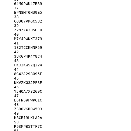
64M0PWU47B39
37
EPN8MT0HU9E5
38
CODU7VMGC582
39
Z2NZZX3U5CE0
40
M7Y4PWNXI379
41
1S2TCCKNNF59
42
3UKGP4K4Y8C4
43
FKJ2KW5ZQ224
44
8G42J298O95F
45
NKVZKG3JPF8E
46
YJHQA7X3269C
47
E6FNS9FWPC1C
48
ZSD0VKRDW5D3
49
HBCB19LKLA2A
50
R93MPB5TTF7C
51