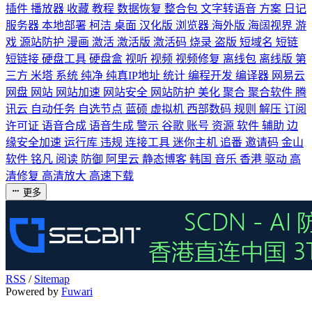
插件
播放器
收藏
教程
数据恢复
整合包
文字转语音
方案
日记
服务器
本地部署
柯洁
桌面
汉化版
浏览器
海外版
海阔视界
游
戏
源站防护
漫画
激活
激活版
激活码
烧录
盗版
短域名
短链
短链接
硬盘工具
硬盘盒
视听
视频
视频修复
离线包
离线版
第
三方
米塔
系统
纯净
纯真IP地址
统计
编程开发
编译器
网易云
网盘
网站
网站加速
网站安全
网站防护
美化
聚合
聚合软件
腾
讯云
自动任务
自选节点
蓝硕
虚拟机
西部数码
规则
解压
订阅
许可证
语音合成
语音生成
警示
谷歌
账号
资源
软件
辅助
边
缘安全加速
运行库
违规
连接工具
迷你主机
追番
邀请码
金山
软件
铭凡
阅读
防御
阿里云
静态博客
韩国
音乐
香港
驱动
高
清修复
高清放大
高速下载
更多
RSS
/
Sitemap
Powered by
Fuwari