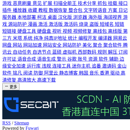
游戏
恶意刷量
意见
扩展
扫描全能王
技术分享
抓包
挂载
接口
插件
播放器
收藏
教程
数据恢复
整合包
文字转语音
方案
日记
服务器
本地部署
柯洁
桌面
汉化版
浏览器
海外版
海阔视界
游
戏
源站防护
漫画
激活
激活版
激活码
烧录
盗版
短域名
短链
短链接
硬盘工具
硬盘盒
视听
视频
视频修复
离线包
离线版
第
三方
米塔
系统
纯净
纯真IP地址
统计
编程开发
编译器
网易云
网盘
网站
网站加速
网站安全
网站防护
美化
聚合
聚合软件
腾
讯云
自动任务
自选节点
蓝硕
虚拟机
西部数码
规则
解压
订阅
许可证
语音合成
语音生成
警示
谷歌
账号
资源
软件
辅助
边
缘安全加速
运行库
违规
连接工具
迷你主机
追番
邀请码
金山
软件
铭凡
阅读
防御
阿里云
静态博客
韩国
音乐
香港
驱动
高
清修复
高清放大
高速下载
更多
RSS
/
Sitemap
Powered by
Fuwari