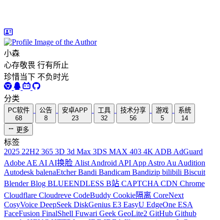
小森
心存敬畏 行有所止
珍惜当下 不负时光
分类
PC软件
公告
安卓APP
工具
技术分享
游戏
系统
68
8
23
32
56
5
14
更多
标签
2025
22H2
365
3D
3d Max
3DS MAX
403
4K
ADB
AdGuard
Adobe
AE
AI
AI换脸
Alist
Android
API
App
Astro
Au
Audition
Autodesk
balenaEtcher
Bandi
Bandicam
Bandizip
bilibili
Biscuit
Blender
Blog
BLUEENDLESS
B站
CAPTCHA
CDN
Chrome
Cloudflare
Cloudreve
CodeBuddy
Cookie隔离
CoreNext
CosyVoice
DeepSeek
DiskGenius
E3
EasyU
EdgeOne
ESA
FaceFusion
FinalShell
Fuwari
Geek
GeoLite2
GitHub
Github