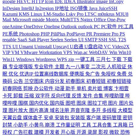
google
HEVC
HTTP
Icon
IDE
IDEA
Illustrator
image
InCopy
InDesign
IntelliJ
Ip2region
IP地址
ISO镜像
Java
JuiceSSH
Kazumi
KMS
Linux
LM-Studio
Lsky Pro
LTSC
m0nkrus
M3U8
Mail
Microsoft
miside
Motrix
MultiTTS
Nginx
Office
One-Pow
oneAnime
OneDrive
OneImg
Outlook
outlook
PC
PC软件
PE工具
PE系统
Photoshop
PHP
PiliPlus
PotPlayer
PR
Premiere
Pro
PS
reqable
SaaS
Salt Player
Seelen
Seelen UI
SMTP
SSH
SSL
T2S
TTS
UI
Umami
Uninstall
Upscayl
U启通
U盘启动
VC
Video2X
VIP
VM
VMware Workstation
VPS
Wap.ac
WebDAV
Win
Win10
Win11
Windows
Wordpress
WPS
zip
一键工具
三月七
下载
下载
器
专业增强版
专业软件
主题
九一八事变
二次元
人机验证
休
眠
优化
优选IP
位置离线数据库
便携版
免广告
免授权
免费
兑
换码
公告
兰空图床
内容分发
初春图床
初春短链
初春短链接
初春网络
剪映
办公软件
动漫
助手
单机
卖片姐
博客
卞相壹
卡死
卸载
压缩
双字符
反向代理
反馈
发件
合集
哔哩助理
哔
哩哔哩
围棋
国内优化
国内版
图吧
图床
图拉丁吧
图片
图片处
理
图片放大
图片高清
域名注册
声音克隆
多开
多线程
大模型
天翼云盘
媒体盒子
安卓
安装包
安装版
客户端
密码管理
密钥
封禁
小助手
小黄鸟
崩溃
工作量证明
工具
工具合集
工具箱
已
授权
广告拦截
建模
开发者
开心版
开源
录屏
影视
微软
恐怖